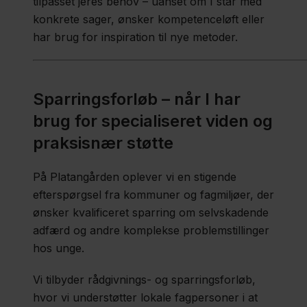
tilpasset jeres behov – uanset om I står med
konkrete sager, ønsker kompetenceløft eller
har brug for inspiration til nye metoder.
Sparringsforløb – når I har
brug for specialiseret viden og
praksisnær støtte
På Platangården oplever vi en stigende
efterspørgsel fra kommuner og fagmiljøer, der
ønsker kvalificeret sparring om selvskadende
adfærd og andre komplekse problemstillinger
hos unge.
Vi tilbyder rådgivnings- og sparringsforløb,
hvor vi understøtter lokale fagpersoner i at