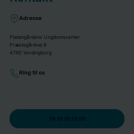
Adresse
Platangårdens Ungdomscenter
Præstegårdvej
8
4760
Vordingborg
Ring til os
Tlf.
55 35 03 00