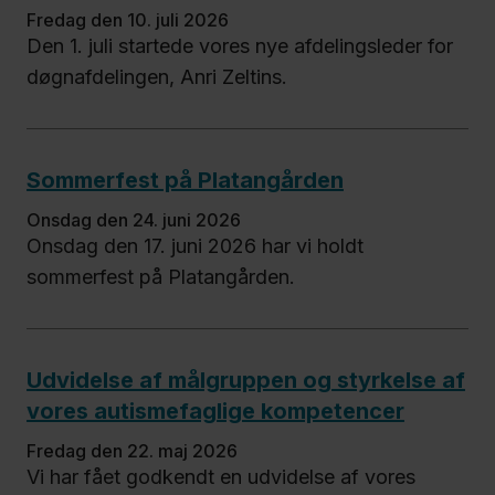
Pædagogikken
fredag den 10. juli 2026
Den 1. juli startede vores nye afdelingsleder for
døgnafdelingen, Anri Zeltins.
Kompetencecentret
Job og
Sommerfest på Platangården
uddannelse
onsdag den 24. juni 2026
Onsdag den 17. juni 2026 har vi holdt
Om
sommerfest på Platangården.
Platangården
Udvidelse af målgruppen og styrkelse af
vores autismefaglige kompetencer
fredag den 22. maj 2026
Vi har fået godkendt en udvidelse af vores