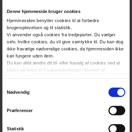
Torsdag den 2. oktober kl. 14–18 inviterer
Platangårdens STU til en inspirerende og
Denne hjemmeside bruger cookies
hyggelig eftermiddag, hvor du kan få et indblik i
Hjemmesiden benytter cookies til at forbedre
vores særligt tilrettelagte ungdomsuddannelse
brugeroplevelsen og til statistik.
(STU).
Vi anvender også cookies fra tredjeparter. Du vælger
selv, hvilke cookies, du vil give samtykke til. Du kan dog
ikke fravælge nødvendige cookies, da hjemmesiden ikke
kan fungere uden dem.
Tak for en vellykket sommerfest på
Du kan altid ændre dit til- eller fravalg af cookies ved at
Platangården
klikke på linket til Cookieindstillinger i bunden af
hjemmesiden.
torsdag den 3. juli 2025
Samtykkevalg
Vi siger tak til alle deltagende for en vellykket
Læs mere om brugen af cookies på vores hjemmeside
Nødvendig
og hyggelig sommerfest
ved at klikke ’Vis detaljer’.
Læs mere om vores behandling af personoplysninger
Præferencer
her
.
Nu kan du læse om forskningsprojektet
Statistik