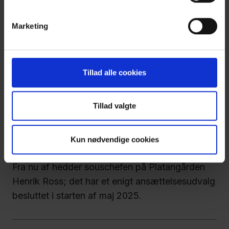
"Væredygtige Unge i Naturen"
fredag den 23. maj 2025
Marketing
Platangården har nu i over et år deltaget i
forskningsprojektet "Væredygtige Unge i
Naturen". Nu har vi lavet en side på
Tillad alle cookies
hjemmesiden, der fortæller mere om projektet.
Tillad valgte
Henrik Ross er Platangårdens nye
souschef
Kun nødvendige cookies
fredag den 9. maj 2025
Fra nu af hedder souschefen på Platangården
Henrik Ross; det har et enigt ansættelsesudvalg
besluttet i starten af maj 2025.