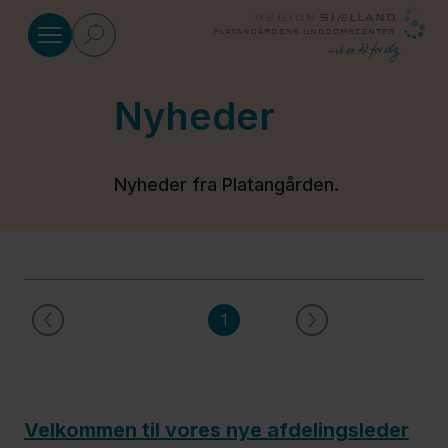
Gå til indhold
Nyheder
At bo på
Platangården
Nyheder fra Platangården.
STU og
intern
undervisning
1
Til
fagpersoner
Velkommen til vores nye afdelingsleder