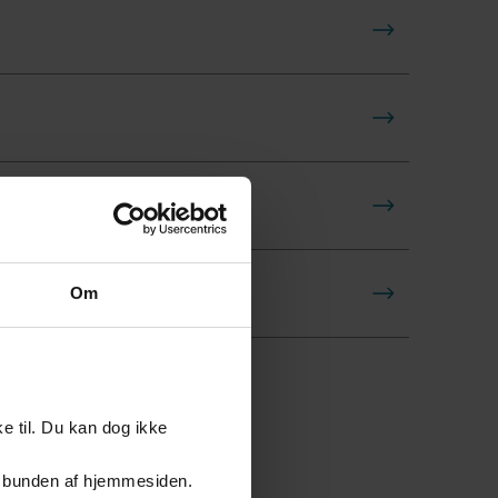
Andersen.pdf
iv.pdf
Om
e til. Du kan dog ikke
er i bunden af hjemmesiden.