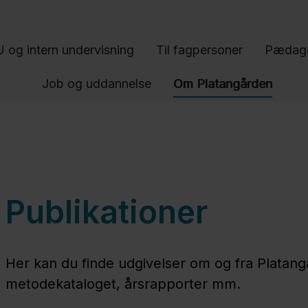
Gå til indhold
 og intern undervisning
Til fagpersoner
Pædago
Job og uddannelse
Om Platangården
Publikationer
Her kan du finde udgivelser om og fra Platang
metodekataloget, årsrapporter mm.