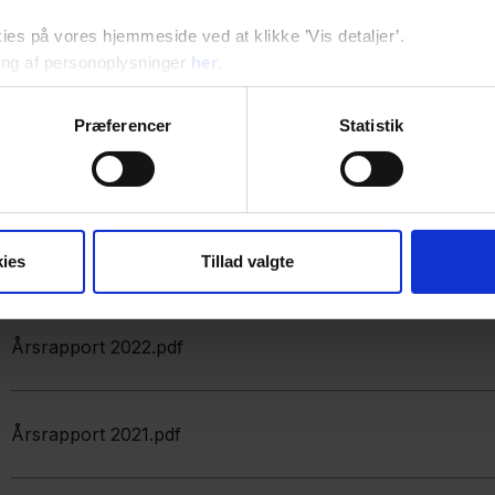
s på vores hjemmeside ved at klikke ’Vis detaljer’.
ng af personoplysninger
her
.
Årsrapporter
Præferencer
Statistik
Her kan du læse de årsrapporter, vi udgiver hvert forår 
Årsrapport 2023.pdf
ies
Tillad valgte
Årsrapport 2022.pdf
Årsrapport 2021.pdf