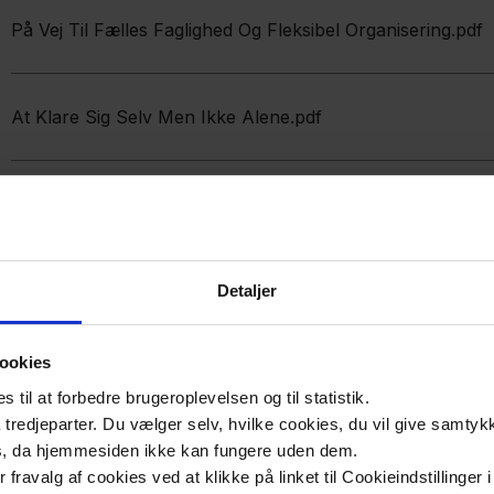
På Vej Til Fælles Faglighed Og Fleksibel Organisering.pdf
At Klare Sig Selv Men Ikke Alene.pdf
Hverdagslivet Efter Ophold I En Stoettebolig Trine Wulf 
Mad Maaltider Og Rehabilitering I Et Paedagogisk Perspekt
Detaljer
ookies
til at forbedre brugeroplevelsen og til statistik.
tredjeparter. Du vælger selv, hvilke cookies, du vil give samtykk
s, da hjemmesiden ikke kan fungere uden dem.
ler fravalg af cookies ved at klikke på linket til Cookieindstilling