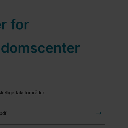
r for
gdomscenter
skellige takstområder.
pdf