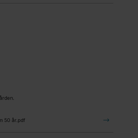
gården.
m 50 år.pdf