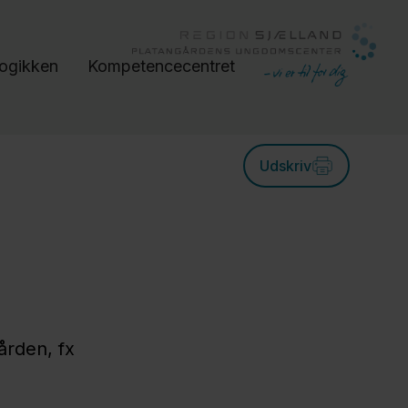
gikken
Kompetencecentret
Udskriv
ården, fx