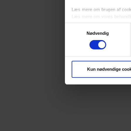
Læs mere om brugen af cookie
Læs mere om vores behandli
Samtykkevalg
Nødvendig
Kun nødvendige cook