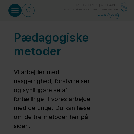
Gå til indhold
Pædagogiske
Pædagogikken
metoder
Platangårdens
Pædagogiske
Vi arbejder med
Tilgang
nysgerrighed, forstyrrelser
og synliggørelse af
Teknikker,
fortællinger i vores arbejde
greb og
med de unge. Du kan læse
fokuspunkter
om de tre metoder her på
siden.