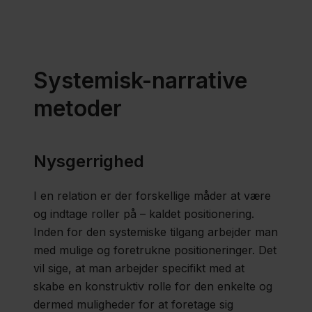
Pædagogiske
metoder
Naturen
Systemisk-narrative
som
metoder
pædagogisk
redskab
Nysgerrighed
Når
I en relation er der forskellige måder at være
selvskade
og indtage roller på – kaldet positionering.
er en
Inden for den systemiske tilgang arbejder man
strategi
med mulige og foretrukne positioneringer. Det
vil sige, at man arbejder specifikt med at
skabe en konstruktiv rolle for den enkelte og
dermed muligheder for at foretage sig