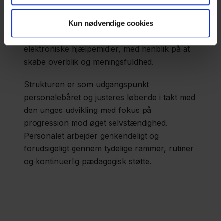
Som led i indsatsen anvendes relevante
pædagogiske støtteredskaber, herunder
Kun nødvendige cookies
visuelle oversigter, piktogrammer og
elektroniske hjælpemidler, med henblik på at
skabe overblik og meningsfuldhed.
Strukturen er som udgangspunkt
personalebåret og justeres løbende i takt med
den unges udvikling med fokus på
progression mod øget selvstændighed.
Personalet arbejder genkendeligt og
forudsigeligt gennem tydelige rammer, rutiner
og kontinuerlig pædagogisk støtte.