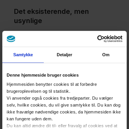
Det eksisterende, men
usynlige
I arbejdet med de dominerende,
problemmættede fortællinger er det
nødvendigt at have blik for de alternative
Samtykke
Detaljer
Om
handlinger, intentioner og fortællinger, der
eksisterer lige foran af os. Det vil sige, at man
synliggør det, der ellers er usynligt for det
Denne hjemmeside bruger cookies
blotte øje. På den måde opstår muligheden for
Hjemmesiden benytter cookies til at forbedre
at skabe konstruktive og mangesidige
brugeroplevelsen og til statistik.
fortællinger. Jo flere af de konstruktive
Vi anvender også cookies fra tredjeparter. Du vælger
fortællinger, der springer frem, jo flere
selv, hvilke cookies, du vil give samtykke til. Du kan dog
muligheder opstår der for forandring.
ikke fravælge nødvendige cookies, da hjemmesiden ikke
kan fungere uden dem.
Det pædagogiske
Du kan altid ændre dit til- eller fravalg af cookies ved at