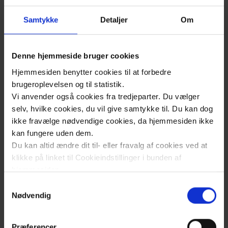
identitetslandskab
Samtykke
Detaljer
Om
Eksternalisering
Denne hjemmeside bruger cookies
Hjemmesiden benytter cookies til at forbedre
brugeroplevelsen og til statistik.
Sociale invitationer
Vi anvender også cookies fra tredjeparter. Du vælger
selv, hvilke cookies, du vil give samtykke til. Du kan dog
ikke fravælge nødvendige cookies, da hjemmesiden ikke
Responsbaseret praksis
kan fungere uden dem.
Du kan altid ændre dit til- eller fravalg af cookies ved at
klikke på linket til Cookieindstillinger i bunden af
Netværksfokus
hjemmesiden.
Samtykkevalg
Læs mere om brugen af cookies på vores hjemmeside
Nødvendig
Pædagogisk Massage
ved at klikke ’Vis detaljer’.
Læs mere om vores behandling af personoplysninger
Præferencer