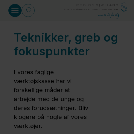
Gå til indhold
Teknikker, greb og
Pædagogikken
fokuspunkter
Platangårdens
Pædagogiske
I vores faglige
Tilgang
værktøjskasse har vi
forskellige måder at
Teknikker,
arbejde med de unge og
greb og
deres forudsætninger. Bliv
fokuspunkter
klogere på nogle af vores
værktøjer.