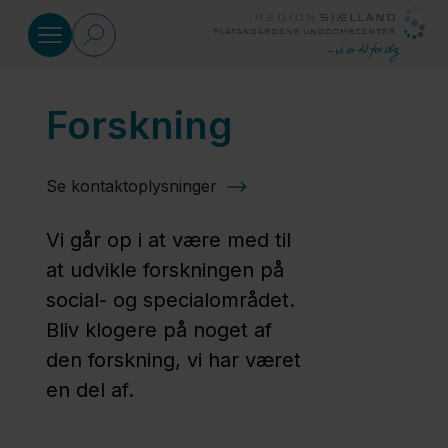
Gå til indhold
Forskning
Om Platangården
Se kontaktoplysninger
Hvad er
Platangården?
Vi går op i at være med til
at udvikle forskningen på
Værdier og
social- og specialområdet.
kerneopgave
Bliv klogere på noget af
den forskning, vi har været
en del af.
Politikker og
retningslinjer