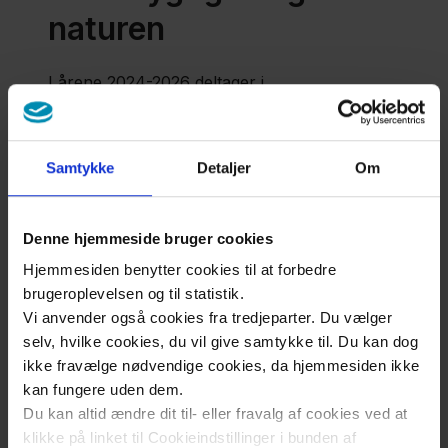
naturen
Kontakt
os
I årene 2024-2026 deltager i
forskningsprojektet "Væredygtige Unge i
Naturen", som har modtaget 5 mio. kr. fra
Novo Nordisk Fonden. Projektet er ledet af
Samtykke
Detaljer
Om
Professionshøjskolen Absalon og foregår i
samarbejde med Naturvejledning Danmark og
fem andre døgninstitutioner på Sjælland.
Denne hjemmeside bruger cookies
Forskningsprojektet skal undersøge, hvordan
Hjemmesiden benytter cookies til at forbedre
den mentale sundhed hos anbragte børn og
brugeroplevelsen og til statistik.
unge i alderen 10-18 år kan styrkes gennem
Vi anvender også cookies fra tredjeparter. Du vælger
naturoplevelser.
selv, hvilke cookies, du vil give samtykke til. Du kan dog
ikke fravælge nødvendige cookies, da hjemmesiden ikke
Læs mere om Væredygtige Unge i Naturen på
kan fungere uden dem.
Platangården her
Du kan altid ændre dit til- eller fravalg af cookies ved at
klikke på linket til Cookieindstillinger i bunden af