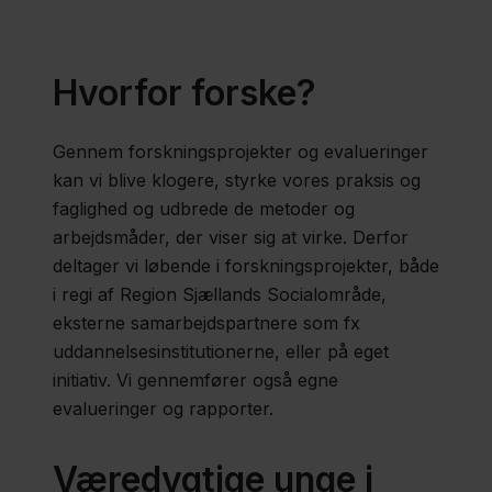
Tilsyn og
dokumentation
Hvorfor forske?
Gennem forskningsprojekter og evalueringer
Forskning
kan vi blive klogere, styrke vores praksis og
faglighed og udbrede de metoder og
Publikationer
arbejdsmåder, der viser sig at virke. Derfor
deltager vi løbende i forskningsprojekter, både
i regi af Region Sjællands Socialområde,
Nyheder
eksterne samarbejdspartnere som fx
uddannelsesinstitutionerne, eller på eget
initiativ. Vi gennemfører også egne
Behandling
evalueringer og rapporter.
af
persondata
Væredygtige unge i