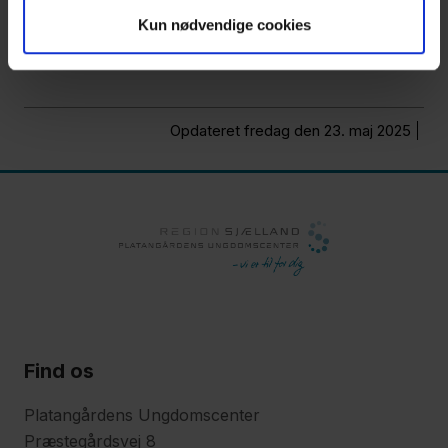
Støtteboliger (ekstern døgnbolig)
Kun nødvendige cookies
Opdateret fredag den 23. maj 2025
Find os
Platangårdens Ungdomscenter
Præstegårdsvej 8