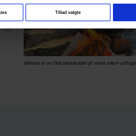
ies
Tillad valgte
Bålmad er en fast bestanddel af vores natur-udflugt