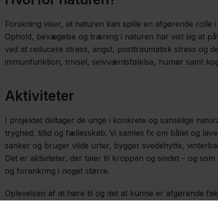
Forskning viser, at naturen kan spille en afgørende rolle 
Ophold, bevægelse og træning i naturen har vist sig at 
ved at reducere stress, angst, posttraumatisk stress og d
immunfunktion, trivsel, selvværdsfølelse, humør samt kog
Aktiviteter
I projektet deltager de unge i konkrete og sanselige natur
tryghed, tillid og fællesskab. Vi samles fx om bålet og lav
sanker og bruger vilde urter, bygger svedehytte, vinterba
Det er aktiviteter, der taler til kroppen og sindet – og so
og forankring i noget større.
Oplevelsen af at høre til og det at kunne er afgørende fakt
naturen rummer helt særlige muligheder for at understøtt