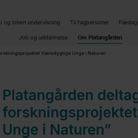
Gå til indhold
 og intern undervisning
Til fagpersoner
Pædago
Job og uddannelse
Om Platangården
orskningsprojektet Væredygtige Unge i Naturen
Platangården deltag
forskningsprojekte
Unge i Naturen”