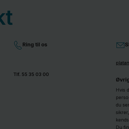
kt
Ring til os
S
plata
Tlf.
55 35 03 00
Øvri
Hvis 
perso
du sen
sikre
kendsk
Du fi