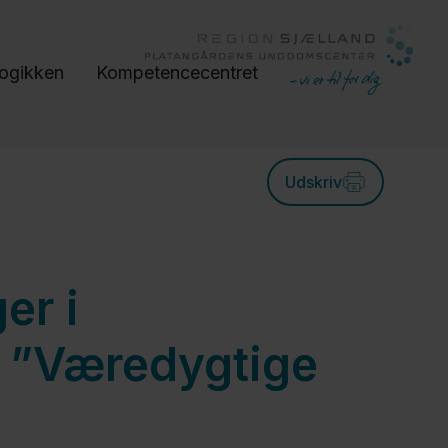
gikken
Kompetencecentret
Udskriv
er i
t ”Væredygtige