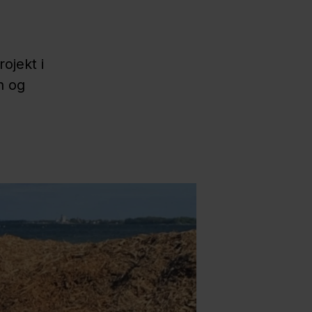
ojekt i
n og