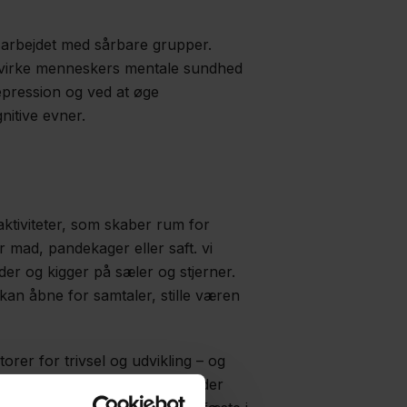
i arbejdet med sårbare grupper.
påvirke menneskers mentale sundhed
epression og ved at øge
nitive evner.
aktiviteter, som skaber rum for
er mad, pandekager eller saft. vi
der og kigger på sæler og stjerner.
m kan åbne for samtaler, stille væren
orer for trivsel og udvikling – og
e disse oplevelser. For unge, der