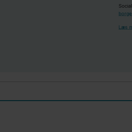
Social
borge
Læs m