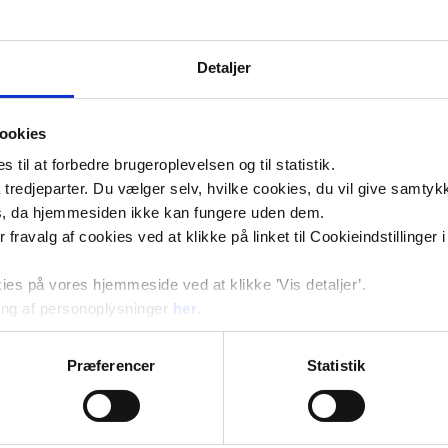
lever i udsathed og måske bærer på svigt, utryghed eller mi
naturen være et første skridt mod at finde fodfæste i livet.
Detaljer
På Platangården er vi optagede af at finde veje, der brin
og tættere på løsninger, der virker. Det gør vi med fagligh
med naturen som medspiller.
ookies
til at forbedre brugeroplevelsen og til statistik.
tredjeparter. Du vælger selv, hvilke cookies, du vil give samtykk
s, da hjemmesiden ikke kan fungere uden dem.
Link til naturvejledning Danmark
ler fravalg af cookies ved at klikke på linket til Cookieindstilling
Link til pressemeddelelse
s på vores hjemmeside ved at klikke ’Vis detaljer’.
ng af personoplysninger
her
.
Præferencer
Statistik