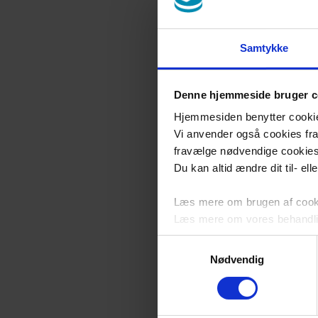
Samtykke
Denne hjemmeside bruger c
Hjemmesiden benytter cookies 
Vi anvender også cookies fra 
fravælge nødvendige cookie
Du kan altid ændre dit til- el
Læs mere om brugen af cookie
Læs mere om vores behandli
Samtykkevalg
Nødvendig