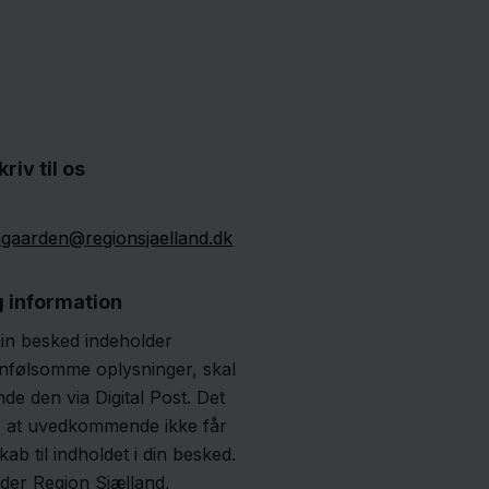
kriv til os
ngaarden@regionsjaelland.dk
g information
din besked indeholder
nfølsomme oplysninger, skal
de den via Digital Post. Det
r, at uvedkommende ikke får
ab til indholdet i din besked.
nder Region Sjælland,